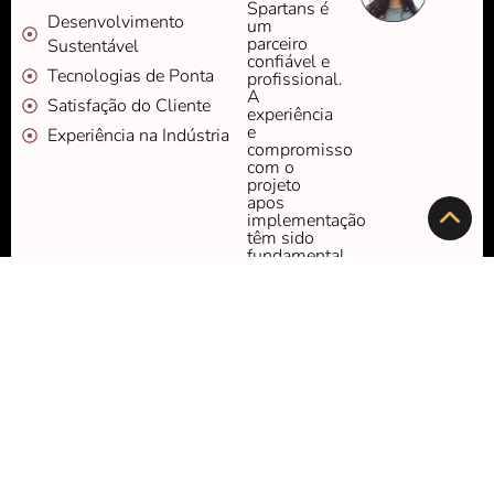
Spartans é
Desenvolvimento
um
parceiro
Sustentável
confiável e
Tecnologias de Ponta
profissional.
A
Satisfação do Cliente
experiência
e
Experiência na Indústria
compromisso
com o
projeto
apos
implementação
têm sido
fundamental
para o
sucesso
do projeto.
Recomendamos
fortemente
pelos
serviços
excepcionais
e
excelente
suporte ao
cliente.”