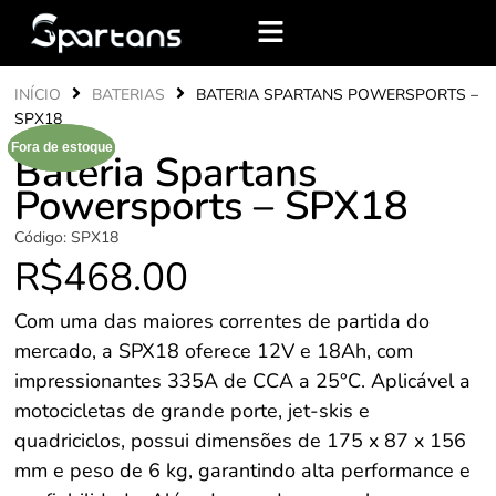
INÍCIO
BATERIAS
BATERIA SPARTANS POWERSPORTS –
SPX18
Fora de estoque
Fora de estoque
Bateria Spartans
Powersports – SPX18
Código:
SPX18
R$
468.00
Com uma das maiores correntes de partida do
mercado, a SPX18 oferece 12V e 18Ah, com
impressionantes 335A de CCA a 25°C. Aplicável a
motocicletas de grande porte, jet-skis e
quadriciclos, possui dimensões de 175 x 87 x 156
mm e peso de 6 kg, garantindo alta performance e