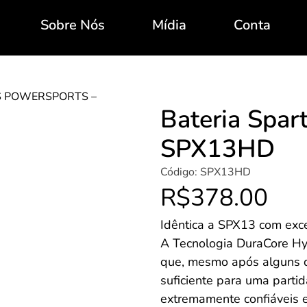
Sobre Nós
Mídia
Conta
S POWERSPORTS –
Bateria Spar
SPX13HD
Código:
SPX13HD
R$
378.00
Idêntica a SPX13 com exce
A Tecnologia DuraCore Hy
que, mesmo após alguns di
suficiente para uma partid
extremamente confiáveis e