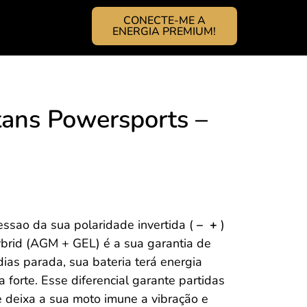
CONECTE-ME A
ENERGIA PREMIUM!
tans Powersports –
ssao da sua polaridade invertida (
– +
)
brid (AGM + GEL) é a sua garantia de
as parada, sua bateria terá energia
a forte. Esse diferencial garante partidas
 deixa a sua moto imune a vibração e