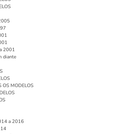
ELOS
2005
997
001
001
a 2001
 diante
S
ELOS
OS OS MODELOS
ODELOS
OS
7
014 a 2016
014