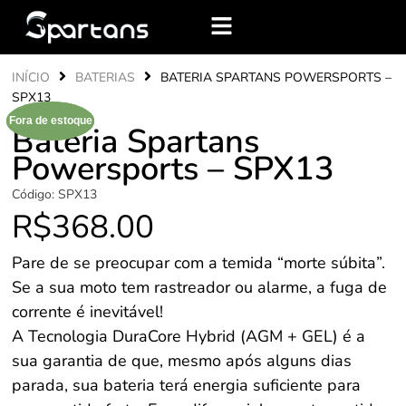
INÍCIO
BATERIAS
BATERIA SPARTANS POWERSPORTS –
SPX13
Fora de estoque
Fora de estoque
Bateria Spartans
Powersports – SPX13
Código:
SPX13
R$
368.00
Pare de se preocupar com a temida “morte súbita”.
Se a sua moto tem rastreador ou alarme, a fuga de
corrente é inevitável!
A Tecnologia DuraCore Hybrid (AGM + GEL) é a
sua garantia de que, mesmo após alguns dias
parada, sua bateria terá energia suficiente para