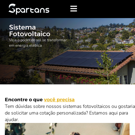
Sistema
Fotovoltaico
Veja o poder do sol se transformar
em energia elétrica
Encontre o que
você precisa
Tem dúvidas sobre nossos sistemas fotovoltaicos ou gostaria
de solicitar uma cotação personalizada? Estamos aqui para
ajudar.